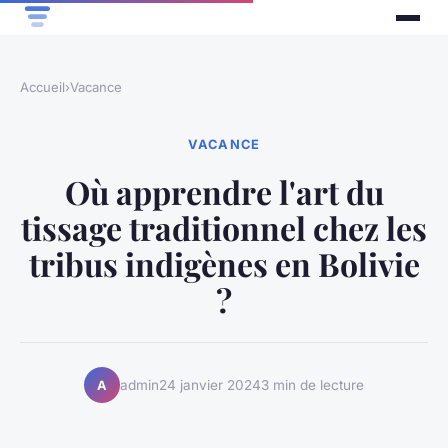
Accueil
›
Vacance
VACANCE
Où apprendre l'art du
tissage traditionnel chez les
tribus indigènes en Bolivie
?
admin
24 janvier 2024
3 min de lecture
A