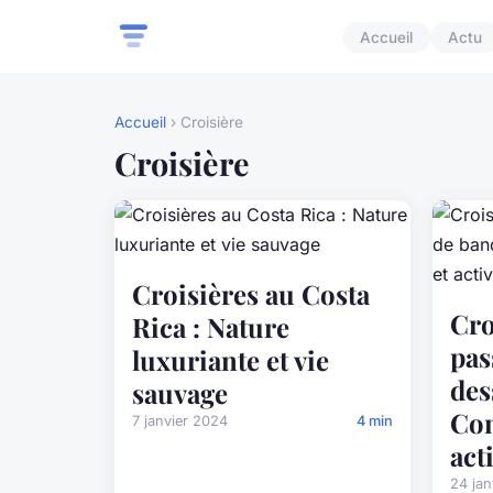
Accueil
Actu
Accueil
› Croisière
Croisière
Croisières au Costa
Cro
Rica : Nature
pas
luxuriante et vie
des
sauvage
Con
7 janvier 2024
4 min
act
24 jan