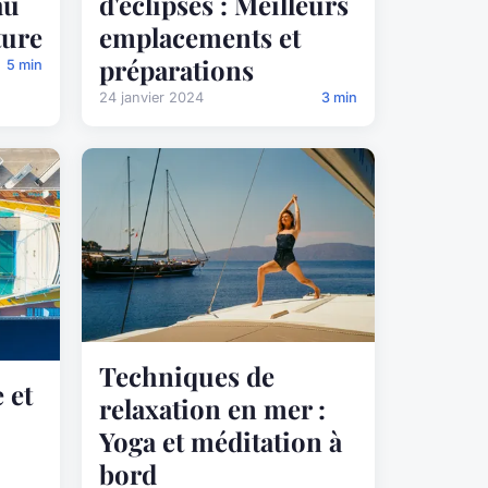
au
d'éclipses : Meilleurs
ture
emplacements et
préparations
5 min
24 janvier 2024
3 min
Techniques de
 et
relaxation en mer :
Yoga et méditation à
bord