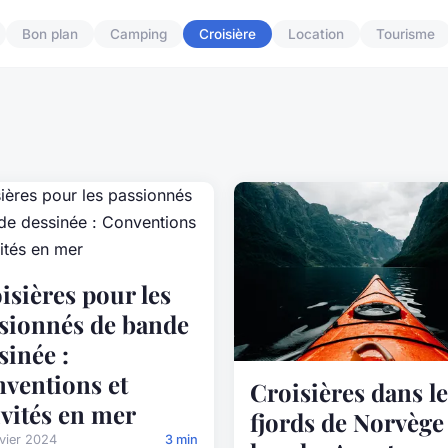
Bon plan
Camping
Croisière
Location
Tourisme
isières pour les
sionnés de bande
sinée :
ventions et
Croisières dans le
ivités en mer
fjords de Norvège
vier 2024
3 min