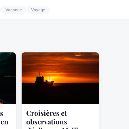
Vacance
Voyage
s
Croisières et
 en
observations