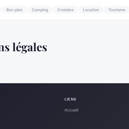
Bon plan
Camping
Croisière
Location
Tourisme
s légales
LIENS
Accueil