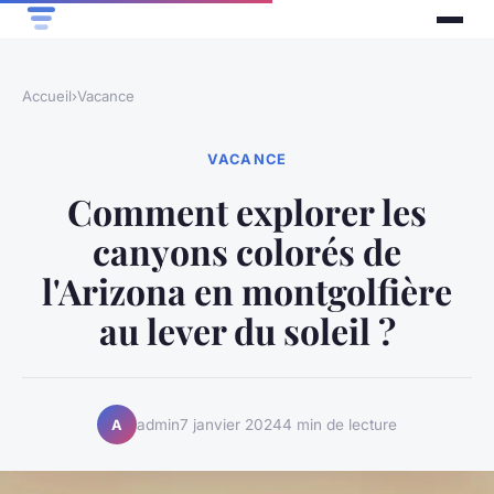
Accueil
›
Vacance
VACANCE
Comment explorer les
canyons colorés de
l'Arizona en montgolfière
au lever du soleil ?
admin
7 janvier 2024
4 min de lecture
A